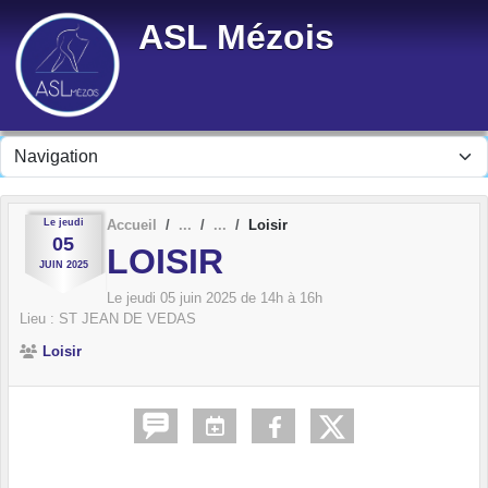
Panneau de gestion des cookies
ASL Mézois
Le
jeudi
Accueil
Loisir
05
LOISIR
JUIN
2025
Le
jeudi
05
juin
2025
de 14h à 16h
Lieu :
ST JEAN DE VEDAS
Loisir