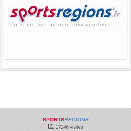
SPORTS
REGIONS
17146
visites