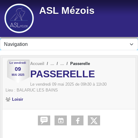
Panneau de gestion des cookies
ASL Mézois
Le
vendredi
Accueil
Passerelle
09
PASSERELLE
MAI
2025
Le
vendredi
09
mai
2025
de 09h30 à 11h30
Lieu :
BALARUC LES BAINS
Loisir