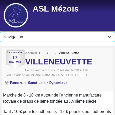
Panneau de gestion des cookies
ASL Mézois
Le
dimanche
Accueil
Villeneuvette
17
VILLENEUVETTE
NOV.
2024
Le
dimanche
17
nov.
2024
de 09h30 à 17h
Lieu :
Parking de Villeneuvette
34800
VILLENEUVETTE
Passerelle
Santé
Loisir
Dynamique
Marche de 8 - 10 km autour de l'ancienne manufacture
Royale de draps de laine fondée au XVIIème siècle.
Tarif : 10 € pour les adhérents - 12 € pour les non adhérents