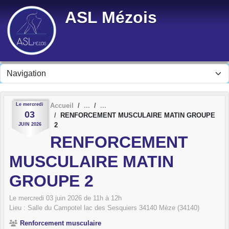
Panneau de gestion des cookies
ASL Mézois
Le
mercredi
Accueil
03
RENFORCEMENT MUSCULAIRE MATIN GROUPE
2
JUIN
2026
RENFORCEMENT
MUSCULAIRE MATIN
GROUPE 2
Le
mercredi
03
juin
2026
de 11h à 12h
Lieu :
Salle du Campotel lac des Sesquiers
34140
Mèze (34140)
Renforcement musculaire