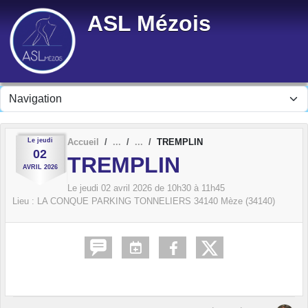
Panneau de gestion des cookies
ASL Mézois
Le
jeudi
Accueil
TREMPLIN
02
TREMPLIN
AVRIL
2026
Le
jeudi
02
avril
2026
de 10h30 à 11h45
Lieu :
LA CONQUE PARKING TONNELIERS
34140
Mèze (34140)