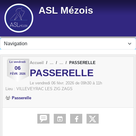
Panneau de gestion des cookies
ASL Mézois
Le
vendredi
Accueil
PASSERELLE
06
PASSERELLE
FÉVR.
2026
Le
vendredi
06
févr.
2026
de 09h30 à 11h
Lieu :
VILLEVEYRAC LES ZIG ZAGS
Passerelle