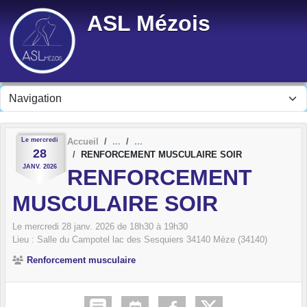
Panneau de gestion des cookies
ASL Mézois
Le
mercredi
Accueil
28
RENFORCEMENT MUSCULAIRE SOIR
JANV.
2026
RENFORCEMENT
MUSCULAIRE SOIR
Le
mercredi
28
janv.
2026
de 18h30 à 19h30
Lieu :
Salle du Campotel lac des Sesquiers
34140
Mèze (34140)
Renforcement musculaire