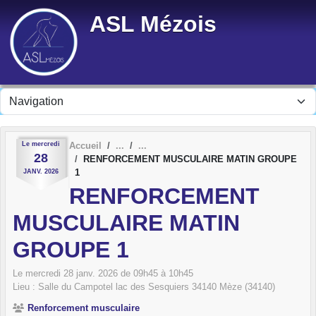
Panneau de gestion des cookies
ASL Mézois
Le
mercredi
Accueil
28
RENFORCEMENT MUSCULAIRE MATIN GROUPE
1
JANV.
2026
RENFORCEMENT
MUSCULAIRE MATIN
GROUPE 1
Le
mercredi
28
janv.
2026
de 09h45 à 10h45
Lieu :
Salle du Campotel lac des Sesquiers
34140
Mèze (34140)
Renforcement musculaire