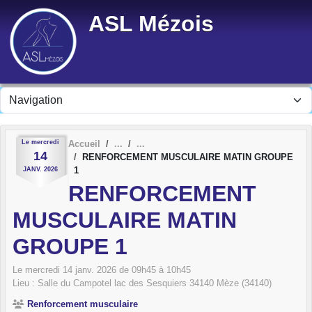
Panneau de gestion des cookies
ASL Mézois
Le
mercredi
Accueil
14
RENFORCEMENT MUSCULAIRE MATIN GROUPE
1
JANV.
2026
RENFORCEMENT
MUSCULAIRE MATIN
GROUPE 1
Le
mercredi
14
janv.
2026
de 09h45 à 10h45
Lieu :
Salle du Campotel lac des Sesquiers
34140
Mèze (34140)
Renforcement musculaire