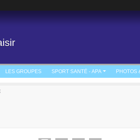
isir
LES GROUPES
SPORT SANTÉ - APA
PHOTOS 
E