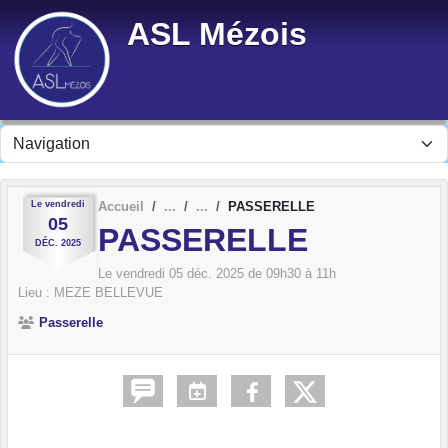
Panneau de gestion des cookies
ASL Mézois
Le
vendredi
Accueil
PASSERELLE
05
PASSERELLE
DÉC.
2025
Le
vendredi
05
déc.
2025
de 09h30 à 11h
Lieu :
MEZE BELLEVUE
Passerelle