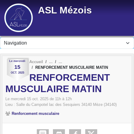
Panneau de gestion des cookies
ASL Mézois
Le
mercredi
Accueil
15
RENFORCEMENT MUSCULAIRE MATIN
OCT.
2025
RENFORCEMENT
MUSCULAIRE MATIN
Le
mercredi
15
oct.
2025
de 11h à 12h
Lieu :
Salle du Campotel lac des Sesquiers
34140
Mèze (34140)
Renforcement musculaire