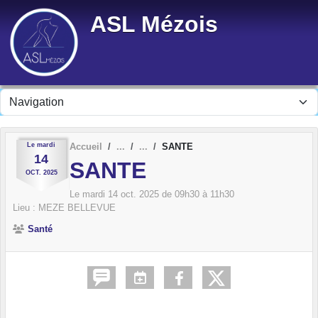
Panneau de gestion des cookies
ASL Mézois
Le
mardi
Accueil
SANTE
14
SANTE
OCT.
2025
Le
mardi
14
oct.
2025
de 09h30 à 11h30
Lieu :
MEZE BELLEVUE
Santé