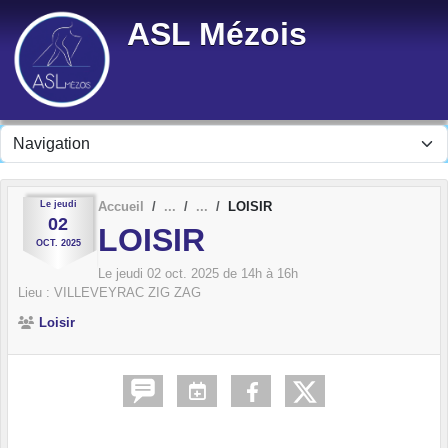
Panneau de gestion des cookies
ASL Mézois
Le
jeudi
Accueil
LOISIR
02
LOISIR
OCT.
2025
Le
jeudi
02
oct.
2025
de 14h à 16h
Lieu :
VILLEVEYRAC ZIG ZAG
Loisir