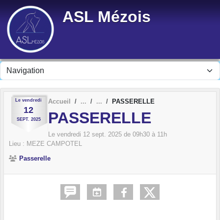
Panneau de gestion des cookies
ASL Mézois
Le
vendredi
Accueil
PASSERELLE
12
PASSERELLE
SEPT.
2025
Le
vendredi
12
sept.
2025
de 09h30 à 11h
Lieu :
MEZE CAMPOTEL
Passerelle