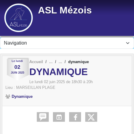
Panneau de gestion des cookies
ASL Mézois
Le
lundi
Accueil
dynamique
02
DYNAMIQUE
JUIN
2025
Le
lundi
02
juin
2025
de 18h30 à 20h
Lieu :
MARSEILLAN PLAGE
Dynamique