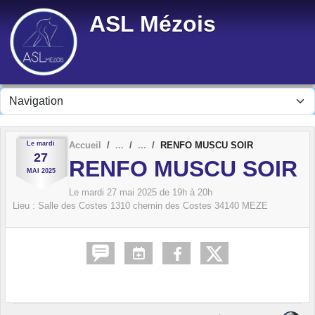
Panneau de gestion des cookies
ASL Mézois
Le
mardi
Accueil
RENFO MUSCU SOIR
27
RENFO MUSCU SOIR
MAI
2025
Le
mardi
27
mai
2025
de 19h à 20h
Lieu :
Salle des Costes 1310 chemin des Costes
34140
MEZE