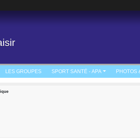
isir
LES GROUPES
SPORT SANTÉ - APA
PHOTOS 
ique