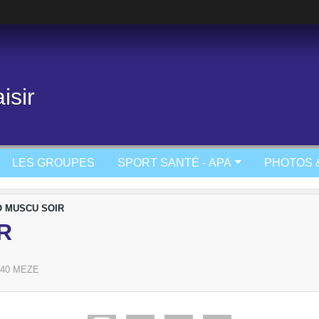
isir
LES GROUPES
SPORT SANTÉ - APA
PHOTOS 
 MUSCU SOIR
R
40
MEZE