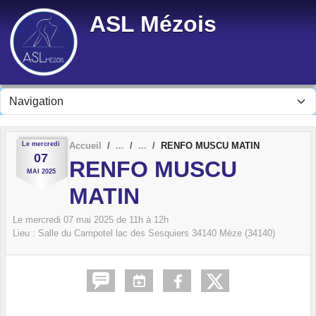
Panneau de gestion des cookies
ASL Mézois
Le
mercredi
Accueil
RENFO MUSCU MATIN
07
RENFO MUSCU
MAI
2025
MATIN
Le
mercredi
07
mai
2025
de 11h à 12h
Lieu :
Salle du Campotel lac des Sesquiers
34140
Mèze (34140)