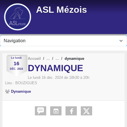
Panneau de gestion des cookies
ASL Mézois
Le
lundi
Accueil
dynamique
16
DYNAMIQUE
DÉC.
2024
Le
lundi
16
déc.
2024
de 18h30 à 20h
Lieu :
BOUZIGUES
Dynamique