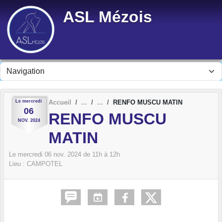
Panneau de gestion des cookies
ASL Mézois
Le
mercredi
Accueil
RENFO MUSCU MATIN
06
RENFO MUSCU
NOV.
2024
MATIN
Le
mercredi
06
nov.
2024
de 11h à 12h
Lieu :
CAMPOTEL