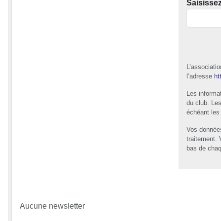
Saisisse
L’associati
l’adresse
ht
Les informat
du club. Le
échéant les 
Vos données
traitement.
bas de chaq
Aucune newsletter