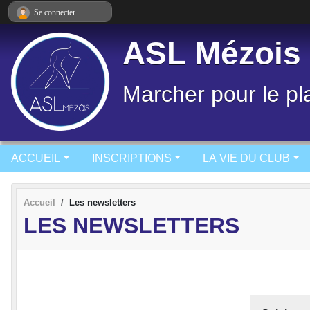
Panneau de gestion des cookies
Se connecter
ASL Mézois
Marcher pour le pla
ACCUEIL
INSCRIPTIONS
LA VIE DU CLUB
Accueil
Les newsletters
LES NEWSLETTERS