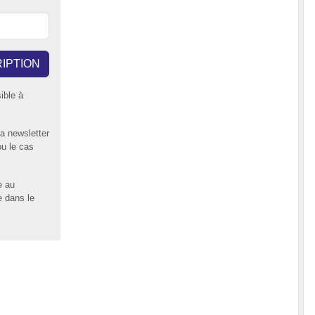
RIPTION
ible à
la newsletter
ou le cas
e au
e dans le