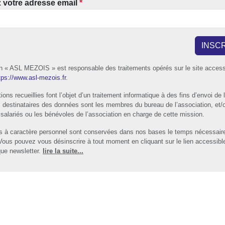
z votre adresse email
*
INSC
on « ASL MEZOIS » est responsable des traitements opérés sur le site access
tps://www.asl-mezois.fr
.
ions recueillies font l’objet d’un traitement informatique à des fins d’envoi de 
s destinataires des données sont les membres du bureau de l’association, et/
salariés ou les bénévoles de l’association en charge de cette mission.
 à caractère personnel sont conservées dans nos bases le temps nécessair
 Vous pouvez vous désinscrire à tout moment en cliquant sur le lien accessibl
ue newsletter.
lire la suite...